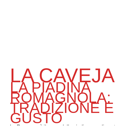
LA CAVEJA
LA PIADINA
ROMAGNOLA:
TRADIZIONE E
GUSTO
La Romagna è il cuore della piadina, un alimento
semplice e versatile che rappresenta la tradizione