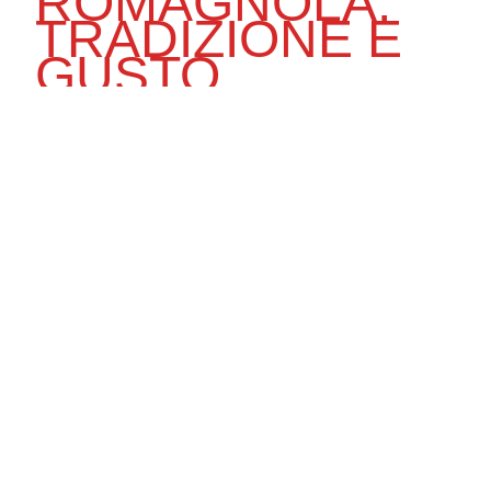
ROMAGNOLA:
TRADIZIONE E
GUSTO
La Romagna è il cuore della piadina, un alimento
semplice e versatile che rappresenta la tradizione
italiana. Da La Caveja, troverai piadine realizzate con
ingredienti locali e preparate nei nostri laboratori,
pronte a soddisfare tutti i gusti e adatte a ogni
momento della giornata, dall’aperitivo alla cena tra
amici.
DAL CUORE