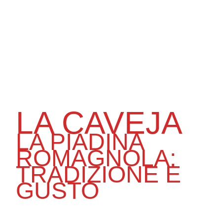
LA CAVEJA
LA PIADINA
ROMAGNOLA:
TRADIZIONE E
GUSTO
La Romagna è il cuore della piadina, un alimento
semplice e versatile che rappresenta la tradizione