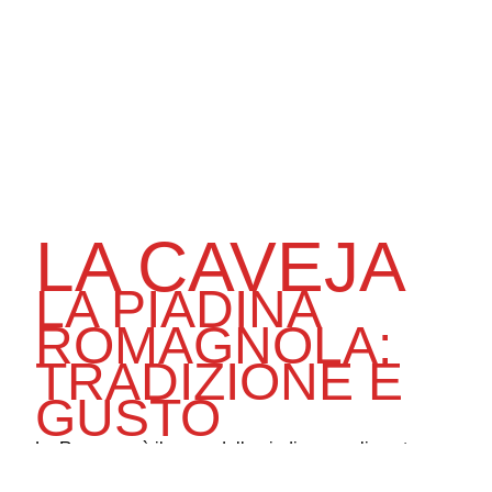
LA CAVEJA
LA PIADINA
ROMAGNOLA:
TRADIZIONE E
GUSTO
La Romagna è il cuore della piadina, un alimento
semplice e versatile che rappresenta la tradizione