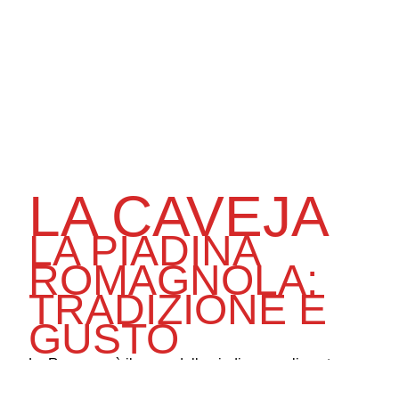
LA CAVEJA
LA PIADINA
ROMAGNOLA:
TRADIZIONE E
GUSTO
La Romagna è il cuore della piadina, un alimento
semplice e versatile che rappresenta la tradizione