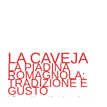
LA CAVEJA
LA PIADINA
ROMAGNOLA:
TRADIZIONE E
GUSTO
La Romagna è il cuore della piadina, un alimento
semplice e versatile che rappresenta la tradizione