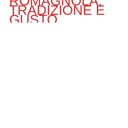
ROMAGNOLA:
TRADIZIONE E
GUSTO
La Romagna è il cuore della piadina, un alimento
semplice e versatile che rappresenta la tradizione
italiana. Da La Caveja, troverai piadine realizzate con
ingredienti locali e preparate nei nostri laboratori,
pronte a soddisfare tutti i gusti e adatte a ogni
momento della giornata, dall’aperitivo alla cena tra
amici.
DAL CUORE